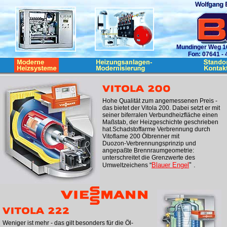
Mundinger Weg 16
Fon: 07641 -
Hohe Qualität zum angemessenen Preis -
das bietet der Vitola 200. Dabei setzt er mit
seiner biferralen Verbundheizfläche einen
Maßstab, der Heizgeschichte geschrieben
hat.Schadstoffarme Verbrennung durch
Vitoflame 200 Ölbrenner mit
Duozon-Verbrennungsprinzip und
angepaßte Brennraumgeometrie:
unterschreitet die Grenzwerte des
Blauer Engel
" .
Umweltzeichens "
Weniger ist mehr - das gilt besonders für die Öl-